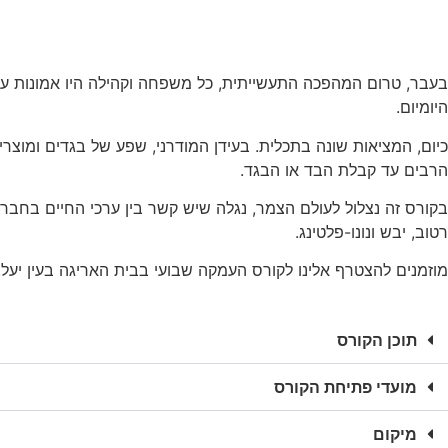
שימו לב: הקורס נפתח אך עדיין ניתן להירש
קורס אריגה מסורתית
בעבר, טרום המהפכה התעשייתית, כל משפחה וקהילה היו אמונות על ייצ
היומיום.
כיום, המציאות שונה בתכלית. בעידן המודרני, שפע של בגדים ומוצ
הרבים עד קבלת הבד או הבגד.
בקורס זה נצלול לעולם הצמר, נגלה שיש קשר בין ערכי החיים בחבר
רטוב, יבש ונונו-פלטינג.
מוזמנים להצטרף אלינו לקורס העמקה שבועי בבית האריגה בעין יעל.
תוכן הקורס
מועדי פתיחת הקורס
מיקום